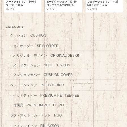
ヌードクッション 30×60
ヌードクッション 30×60
フェザークッション 中材
フェザー100％
ポリエステル中綿100％
5０ｃｍ×5０ｃｍ
¥2,200
¥1,650
¥3,300
CATEGORY
クッション CUSHION
セミオーダー SEMI-ORDER
オリジナル デザイン ORIGINAL DESIGN
ヌードクッション NUDE CUSHION
クッションカバー CUSHION-COVER
ペットインテリア PET INTERIOR
ペットティピー PREMIUM PET TEE-PEE
付属品 PREMIUM PET TEE-PEE
ラグ・マット・カーペット RUG
フィンレイソン FINLAYSON