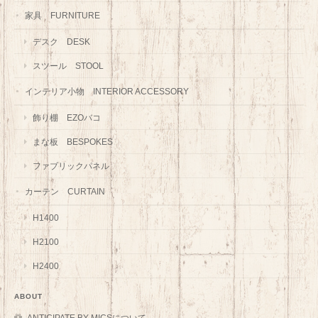
家具 FURNITURE
デスク DESK
スツール STOOL
インテリア小物 INTERIOR ACCESSORY
飾り棚 EZOバコ
まな板 BESPOKES
ファブリックパネル
カーテン CURTAIN
H1400
H2100
H2400
ABOUT
ANTICIPATE BY MICSについて