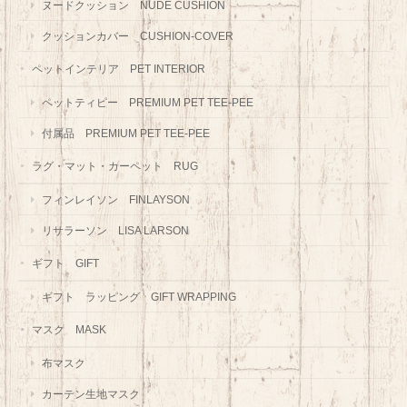
ヌードクッション NUDE CUSHION
クッションカバー CUSHION-COVER
ペットインテリア PET INTERIOR
ペットティピー PREMIUM PET TEE-PEE
付属品 PREMIUM PET TEE-PEE
ラグ・マット・カーペット RUG
フィンレイソン FINLAYSON
リサラーソン LISA LARSON
ギフト GIFT
ギフト ラッピング GIFT WRAPPING
マスク MASK
布マスク
カーテン生地マスク