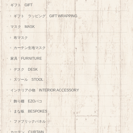
ギフト GIFT
ギフト ラッピング GIFT WRAPPING
マスク MASK
布マスク
カーテン生地マスク
家具 FURNITURE
デスク DESK
スツール STOOL
インテリア小物 INTERIOR ACCESSORY
飾り棚 EZOバコ
まな板 BESPOKES
ファブリックパネル
カーテン CURTAIN