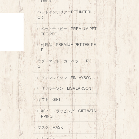
OVER
ペットインテリア PET INTERI
OR
ペットティピー PREMIUM PET
TEE-PEE
付属品 PREMIUM PET TEE-PE
E
ラグ・マット・カーペット RU
G
フィンレイソン FINLAYSON
リサラーソン LISA LARSON
ギフト GIFT
ギフト ラッピング GIFT WRA
PPING
マスク MASK
布マスク