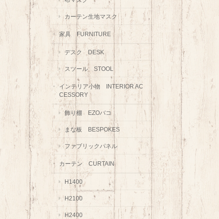
カーテン生地マスク
家具 FURNITURE
デスク DESK
スツール STOOL
インテリア小物 INTERIOR AC
CESSORY
飾り棚 EZOバコ
まな板 BESPOKES
ファブリックパネル
カーテン CURTAIN
H1400
H2100
H2400