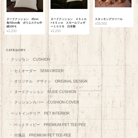
ヌードクッション 45cm
ヌードクッション ４５ｃｍ
スタッキングスツール
角/50cm角 ポリエステル中
×４５ｃｍ スモールフェザ
¥33,000
綿100％
ー１００％ 日本製
¥2,200
¥2,200
CATEGORY
クッション CUSHION
セミオーダー SEMI-ORDER
オリジナル デザイン ORIGINAL DESIGN
ヌードクッション NUDE CUSHION
クッションカバー CUSHION-COVER
ペットインテリア PET INTERIOR
ペットティピー PREMIUM PET TEE-PEE
付属品 PREMIUM PET TEE-PEE