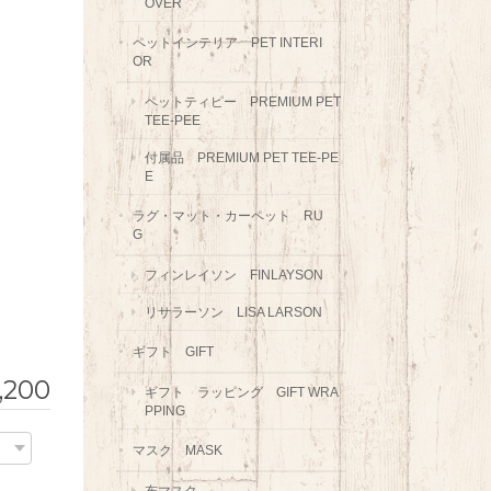
OVER
ペットインテリア PET INTERI
OR
ペットティピー PREMIUM PET
TEE-PEE
付属品 PREMIUM PET TEE-PE
E
ラグ・マット・カーペット RU
G
フィンレイソン FINLAYSON
リサラーソン LISA LARSON
ギフト GIFT
,200
ギフト ラッピング GIFT WRA
PPING
マスク MASK
布マスク