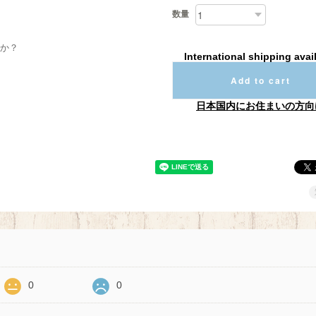
数量
か？
International shipping avai
Add to cart
日本国内にお住まいの方向
0
0