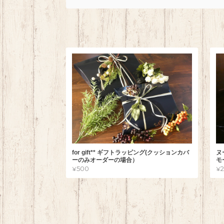
for gift** ギフトラッピング(クッションカバ
ヌ
ーのみオーダーの場合）
モ
¥500
¥