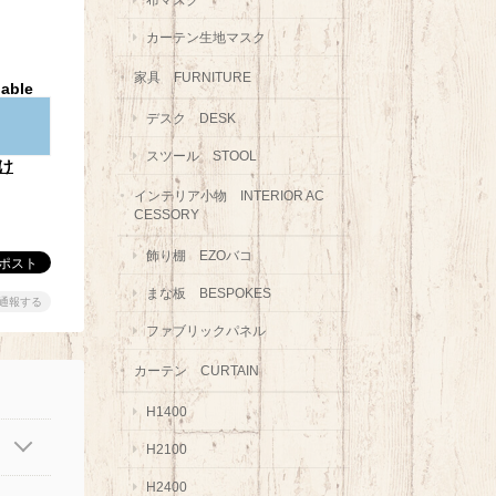
カーテン生地マスク
家具 FURNITURE
lable
デスク DESK
スツール STOOL
け
インテリア小物 INTERIOR AC
CESSORY
飾り棚 EZOバコ
まな板 BESPOKES
通報する
ファブリックパネル
カーテン CURTAIN
H1400
H2100
H2400