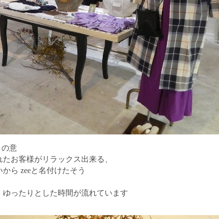
 の意
れたお客様がリラックス出来る、
いから
zee
と名付けたそう
う
ゆったりとした時間が流れています