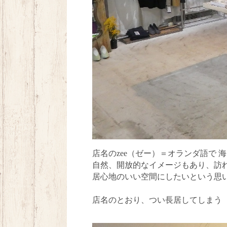
店名の
zee
（ゼー）＝オランダ語で 海
自然、開放的なイメージもあり、訪
居心地のいい空間にしたいという思
店名のとおり、つい長居してしま