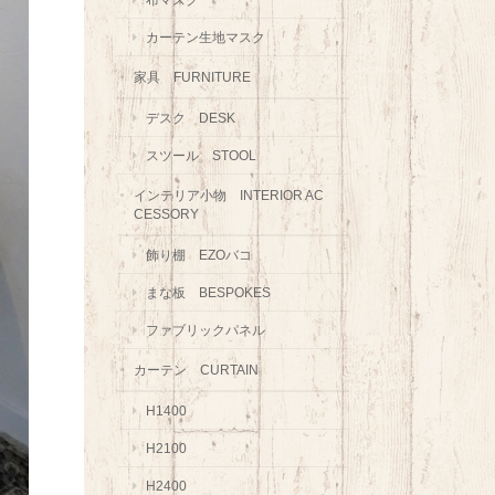
カーテン生地マスク
家具 FURNITURE
デスク DESK
スツール STOOL
インテリア小物 INTERIOR AC
CESSORY
飾り棚 EZOバコ
まな板 BESPOKES
ファブリックパネル
カーテン CURTAIN
H1400
H2100
H2400