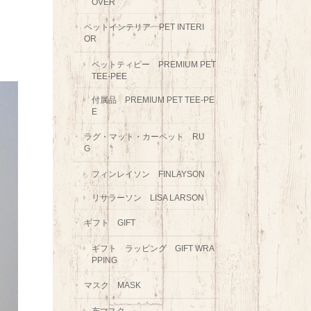
OVER
ペットインテリア PET INTERI
OR
ペットティピー PREMIUM PET
TEE-PEE
付属品 PREMIUM PET TEE-PE
E
ラグ・マット・カーペット RU
G
フィンレイソン FINLAYSON
リサラーソン LISA LARSON
ギフト GIFT
ギフト ラッピング GIFT WRA
PPING
マスク MASK
布マスク