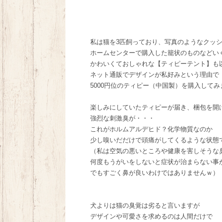
私は猫を3匹飼っており、写真のようなクッ
ホームセンターで購入した籠状のものなどい
かわいくておしゃれな【ティピーテント】も
ネット通販でデザインが私好みという理由で
5000円位のティピー（
中国製）
を購入してみ
楽しみにしていたティピーが届き、梱包を開
強烈な刺激臭が・・・
これがホルムアルデヒド？化学物質なのか
少し嗅いだだけで頭痛がしてくるような状態
（私は空気の悪いところや健康を害しそうな
何度もうがいをしないと症状が治まらない事
でもすごく鼻が良いわけではありませんｗ）
犬よりは猫の臭覚は劣ると言いますが
デザインや可愛さを求めるのは人間だけで