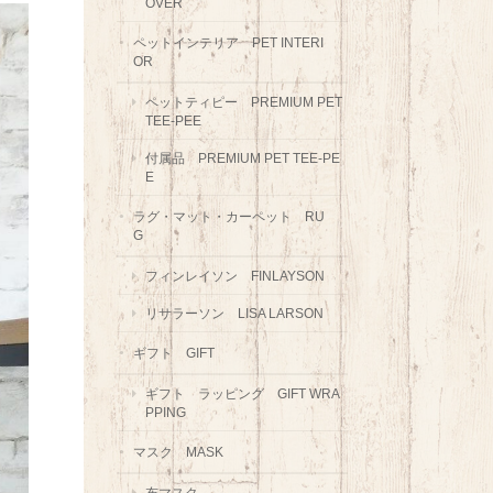
OVER
ペットインテリア PET INTERI
OR
ペットティピー PREMIUM PET
TEE-PEE
付属品 PREMIUM PET TEE-PE
E
ラグ・マット・カーペット RU
G
フィンレイソン FINLAYSON
リサラーソン LISA LARSON
ギフト GIFT
ギフト ラッピング GIFT WRA
PPING
マスク MASK
布マスク