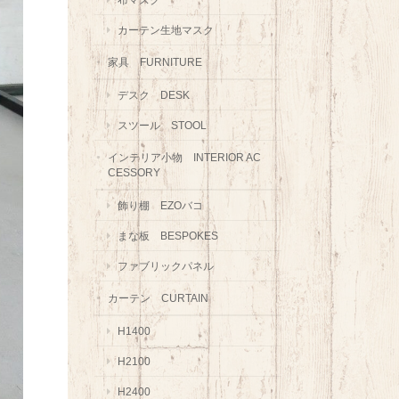
カーテン生地マスク
家具 FURNITURE
デスク DESK
スツール STOOL
インテリア小物 INTERIOR AC
CESSORY
飾り棚 EZOバコ
まな板 BESPOKES
ファブリックパネル
カーテン CURTAIN
H1400
H2100
H2400