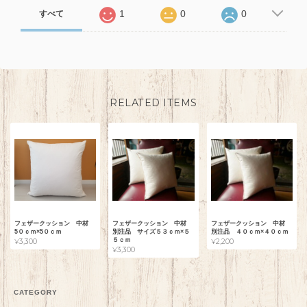
1
0
0
すべて
RELATED ITEMS
フェザークッション 中材
フェザークッション 中材
フェザークッション 中材
5０ｃｍ×5０ｃｍ
別注品 サイズ５３ｃｍ×５
別注品 ４０ｃｍ×４０ｃｍ
５ｃｍ
¥3,300
¥2,200
¥3,300
CATEGORY