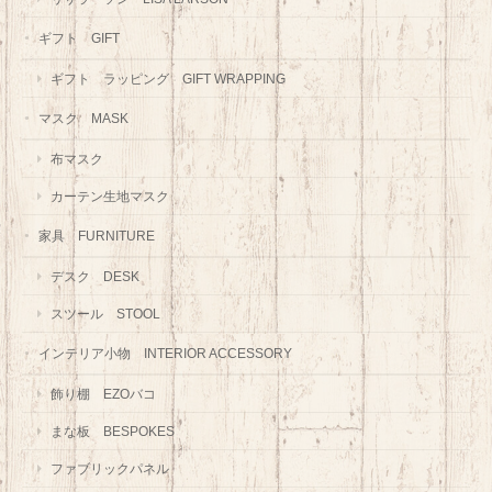
ギフト GIFT
ギフト ラッピング GIFT WRAPPING
マスク MASK
布マスク
カーテン生地マスク
家具 FURNITURE
デスク DESK
スツール STOOL
インテリア小物 INTERIOR ACCESSORY
飾り棚 EZOバコ
まな板 BESPOKES
ファブリックパネル