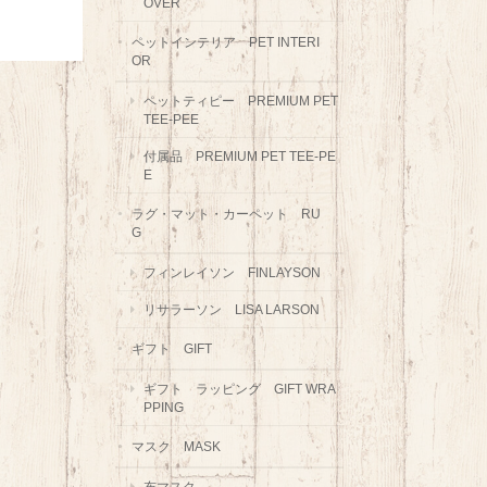
OVER
ペットインテリア PET INTERI
OR
ペットティピー PREMIUM PET
TEE-PEE
付属品 PREMIUM PET TEE-PE
E
ラグ・マット・カーペット RU
G
フィンレイソン FINLAYSON
リサラーソン LISA LARSON
ギフト GIFT
ギフト ラッピング GIFT WRA
PPING
マスク MASK
布マスク