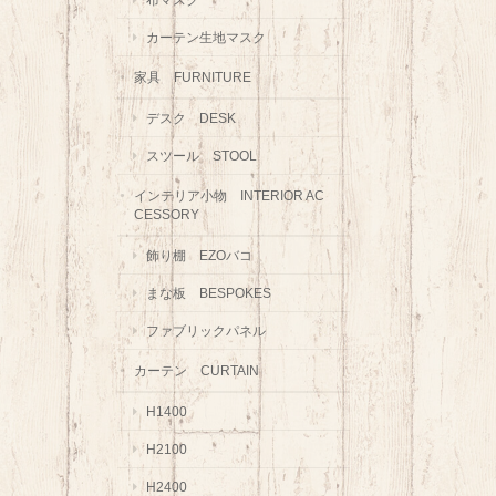
カーテン生地マスク
家具 FURNITURE
デスク DESK
スツール STOOL
インテリア小物 INTERIOR AC
CESSORY
飾り棚 EZOバコ
まな板 BESPOKES
ファブリックパネル
カーテン CURTAIN
H1400
H2100
H2400